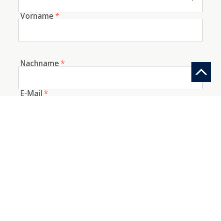
Vorname
*
Nachname
*
E-Mail
*
Telefon
Woher kennen Sie uns?
Information anfragen