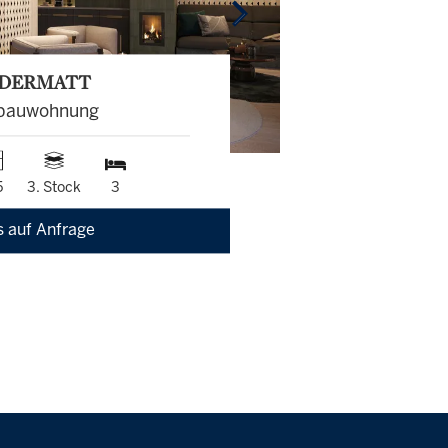
DERMATT
bauwohnung
5
3. Stock
3
s auf Anfrage