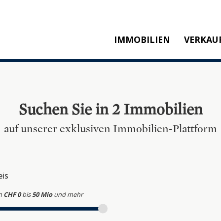
IMMOBILIEN
VERKAU
KAUFEN
M
MIETEN
SW
NEUBAU
T
Suchen Sie in 2 Immobilien
REFERENZEN
KA
auf unserer exklusiven Immobilien-Plattform
P
eis
n
CHF 0
bis
50 Mio
und mehr