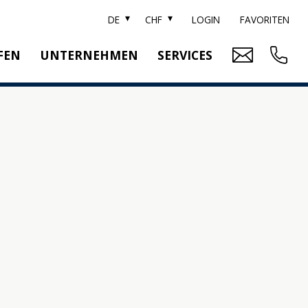
DE
CHF
LOGIN
FAVORITEN
FEN
UNTERNEHMEN
SERVICES
ARKE SOTHEBY'S
IMMOBILIENBEWERTUNG
ITZERLAND SOTHEBY'S REALTY
RELOCATION
EAM
SUCHAUFTRAG
RRIERE
UBLIKATIONEN