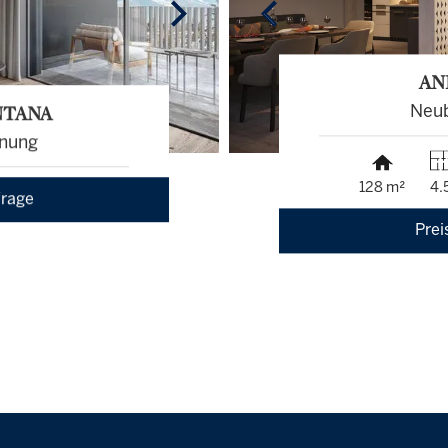
AN
NTANA
Neu
nung
128 m²
4.
frage
Prei