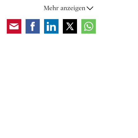
Waschküche.
Mehr anzeigen
3 Einheiten verfügen über zwei Garagenplätze,
weitere 3 Einheiten nur über einen (es besteht die
Möglichkeit, zusätzliche Parkplätze in unmittelbarer
Nähe dauerhaft zu mieten); Garagenplatz CHF
130'000/jeder
Die Übergabe ist für Juni 2026 geplant.
Preis als Zweitwohnsitz +20%.