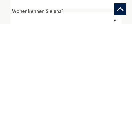
Woher kennen Sie uns?
Information anfragen
Ein Konto mit diesen Daten erstellen
Ich akzeptiere die
Bedingungen
bezüglich der
Datenverarbeitung
*