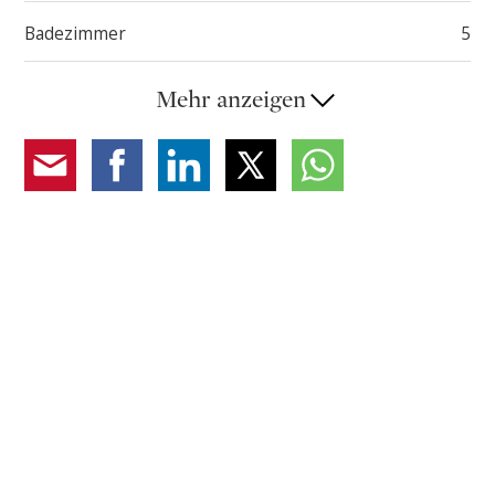
Garage und mehrere Parkplätze vervollständigen
Badezimmer
5
dieses Angebot.
Mehr anzeigen
Diese von einem renommierten Architekten
entworfene Villa stellt ein tadelloses Gleichgewicht
zwischen Design, Funktionalität und Lebensqualität in
einer der exklusivsten Gegenden Luganos dar.