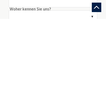
Woher kennen Sie uns?
Information anfragen
Ein Konto mit diesen Daten erstellen
Ich akzeptiere die
Bedingungen
bezüglich der
Datenverarbeitung
*