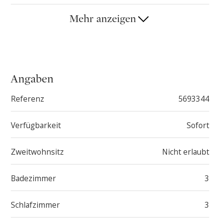
kühlung, Smart-Home-System und Solaranlage.
Ein ideales Zuhause für Käufer mit höchsten
Mehr anzeigen
Ansprüchen: ruhig gelegen, eingebettet in Natur und
doch in exklusiver Wohnlage.
Angaben
Referenz
5693344
Verfügbarkeit
Sofort
Zweitwohnsitz
Nicht erlaubt
Badezimmer
3
Schlafzimmer
3