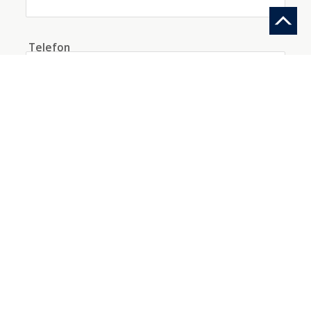
Telefon
Woher kennen Sie uns?
Information anfragen
Ein Konto mit diesen Daten erstellen
Ich akzeptiere die
Bedingungen
bezüglich der
Datenverarbeitung
*