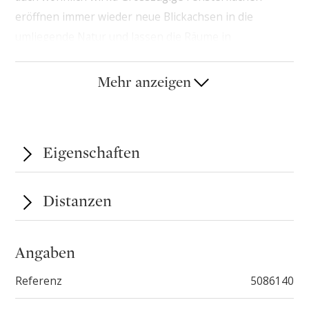
eröffnen immer wieder neue Blickachsen in die
umliegende Natur und lassen die Räume in
natürlichem Licht erstrahlen.
Mehr anzeigen
Besondere Rückzugsorte wie der luxuriöse Spa- und
Poolbereich, weitläufige Terrassen sowie ein
separater Pavillon unterstreichen den exklusiven
Eigenschaften
Charakter dieser Liegenschaft und laden zu
entspannten Momenten in privater Atmosphäre ein.
Distanzen
Angaben
Referenz
5086140