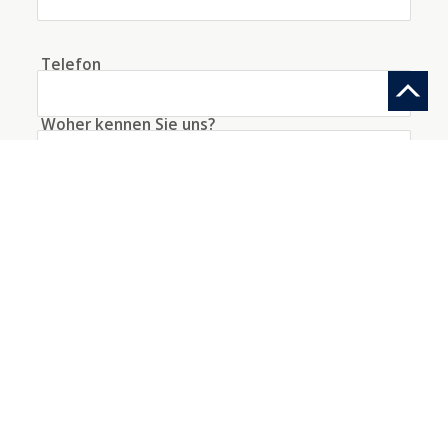
Telefon
Woher kennen Sie uns?
Information anfragen
Ein Konto mit diesen Daten erstellen
Ich akzeptiere die
Bedingungen
bezüglich der
Datenverarbeitung
*