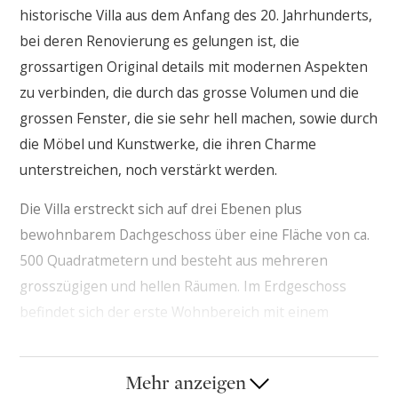
historische Villa aus dem Anfang des 20. Jahrhunderts,
bei deren Renovierung es gelungen ist, die
grossartigen Original details mit modernen Aspekten
zu verbinden, die durch das grosse Volumen und die
grossen Fenster, die sie sehr hell machen, sowie durch
die Möbel und Kunstwerke, die ihren Charme
unterstreichen, noch verstärkt werden.
Die Villa erstreckt sich auf drei Ebenen plus
bewohnbarem Dachgeschoss über eine Fläche von ca.
500 Quadratmetern und besteht aus mehreren
grosszügigen und hellen Räumen. Im Erdgeschoss
befindet sich der erste Wohnbereich mit einem
grossen Wohnzimmer mit TV-Raum,
einer Bibliothek
und einer ersten Küche.
Zwischen dem Erdgeschoss
Mehr anzeigen
und dem ersten Stock gibt es eine Toilette.
Im ersten