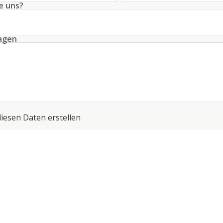
e uns?
ragen
diesen Daten erstellen
 die
Bedingungen
bezüglich der Datenverarbeitung
*