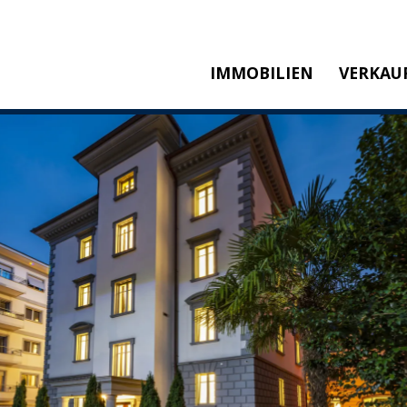
IMMOBILIEN
VERKAU
KAUFEN
M
MIETEN
SW
NEUBAU
T
REFERENZEN
KA
P