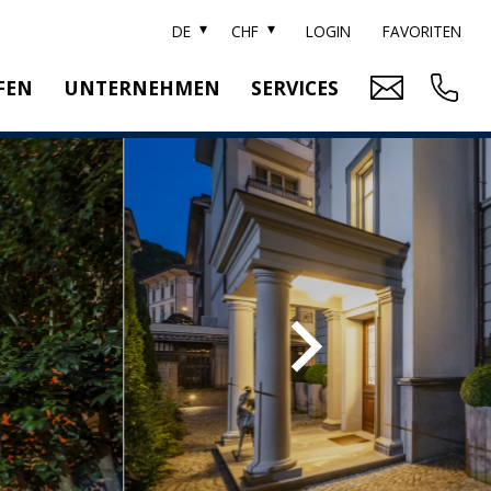
DE
CHF
LOGIN
FAVORITEN
FEN
UNTERNEHMEN
SERVICES
ARKE SOTHEBY'S
IMMOBILIENBEWERTUNG
ITZERLAND SOTHEBY'S REALTY
RELOCATION
EAM
SUCHAUFTRAG
RRIERE
UBLIKATIONEN