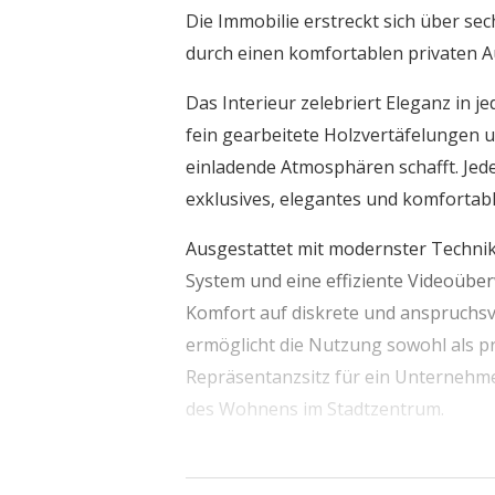
Die Immobilie erstreckt sich über se
durch einen komfortablen privaten A
Das Interieur zelebriert Eleganz in 
fein gearbeitete Holzvertäfelungen 
einladende Atmosphären schafft. Jedes
exklusives, elegantes und komfortab
Ausgestattet mit modernster Technik
System und eine effiziente Videoüber
Komfort auf diskrete und anspruchsvol
ermöglicht die Nutzung sowohl als pr
Repräsentanzsitz für ein Unternehmen
des Wohnens im Stadtzentrum.
Ein wahres Juwel, das diesen Wohnsi
Geschichte, zeitgenössischem Design