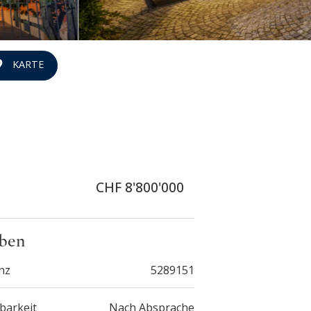
KARTE
CHF 8'800'000
ben
nz
5289151
barkeit
Nach Absprache