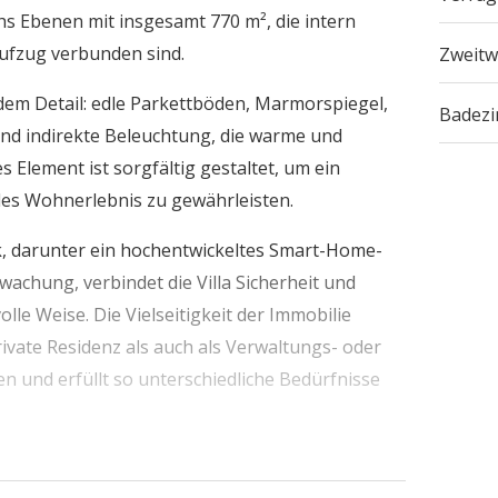
chs Ebenen mit insgesamt 770 m², die intern
ufzug verbunden sind.
Zweitw
jedem Detail: edle Parkettböden, Marmorspiegel,
Badez
und indirekte Beleuchtung, die warme und
 Element ist sorgfältig gestaltet, um ein
les Wohnerlebnis zu gewährleisten.
, darunter ein hochentwickeltes Smart-Home-
wachung, verbindet die Villa Sicherheit und
le Weise. Die Vielseitigkeit der Immobilie
ivate Residenz als auch als Verwaltungs- oder
 und erfüllt so unterschiedliche Bedürfnisse
tz zum perfekten Gleichgewicht zwischen
 und technologischer Innovation im Herzen der