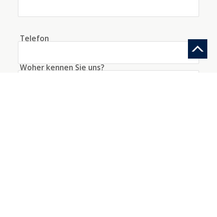
Telefon
Woher kennen Sie uns?
Information anfragen
Ein Konto mit diesen Daten erstellen
Ich akzeptiere die
Bedingungen
bezüglich der
Datenverarbeitung
*