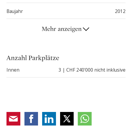
privaten Keller.
Baujahr
2012
Der schöne Swimmingpool lädt zum Entspannen und
Sonnenbaden in einer Oase der Ruhe ein.
Mehr anzeigen
Jede Wohnung hat einen eigenen Umkleideraum mit
Dusche. Es gibt auch einen gemeinschaftlichen
Fitnessraum.
Anzahl Parkplätze
Die Residenz verfügt über eine Tiefgarage, die von
Innen
3 | CHF 240'000 nicht inklusive
einem bequemen Aufzug bedient wird, und die Einheit
verfügt über drei private Parkplätze, die zu je CHF
80.000,-- verkauft werden.
Die Lage ist strategisch günstig: nur wenige Minuten
vom Seeufer, von Restaurants, Boutiquen und
Dienstleistungen entfernt, wobei eine zurückhaltende
und ruhige Atmosphäre gewahrt bleibt.