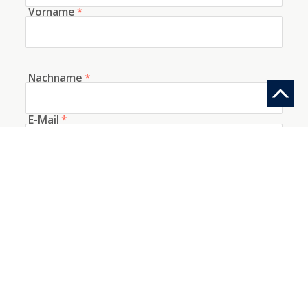
Vorname
*
Nachname
*
E-Mail
*
Telefon
Woher kennen Sie uns?
Information anfragen