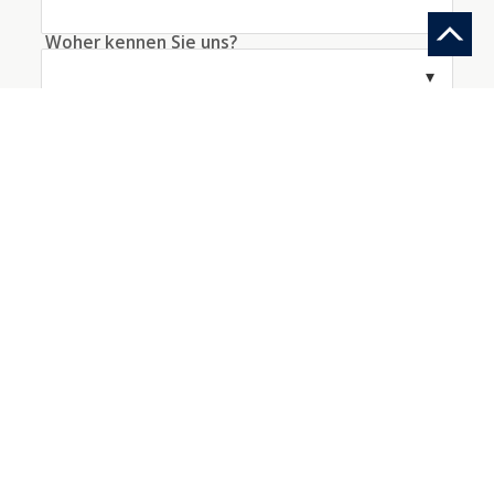
Woher kennen Sie uns?
Information anfragen
Ein Konto mit diesen Daten erstellen
Ich akzeptiere die
Bedingungen
bezüglich der
Datenverarbeitung
*