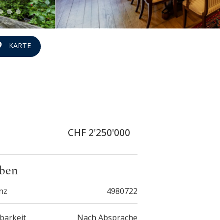
KARTE
CHF 2'250'000
ben
nz
4980722
barkeit
Nach Absprache