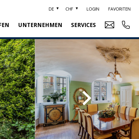
DE
CHF
LOGIN
FAVORITEN
FEN
UNTERNEHMEN
SERVICES
ARKE SOTHEBY'S
IMMOBILIENBEWERTUNG
ITZERLAND SOTHEBY'S REALTY
RELOCATION
EAM
SUCHAUFTRAG
RRIERE
UBLIKATIONEN