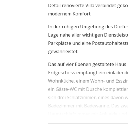
Detail renovierte Villa verbindet ge
modernem Komfort.
In der ruhigen Umgebung des Dorfes 
Lage nahe aller wichtigen Dienstleist
Parkplätze und eine Postautohalteste
gewährleistet.
Das auf vier Ebenen gestaltete Haus
Erdgeschoss empfängt ein einladende
Wohnküche, einem Wohn- und Esszim
ein Gäste-WC mit Dusche komplettier
sich drei Schlafzimmer, eines davon 
Badezimmer mit Badewanne. Das zwe
Hauptschlafzimmer mit Ankleide und
atemberaubendem Blick auf den See 