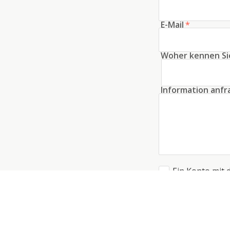
E-Mail
*
Woher kennen Si
Information anf
Ein Konto mit 
Ich akzeptiere