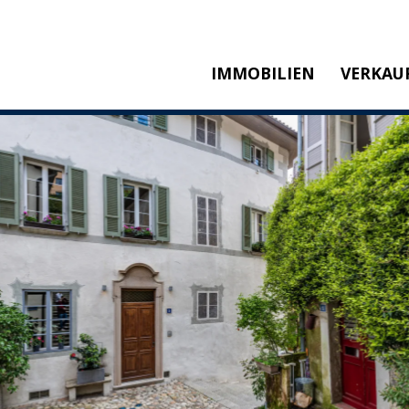
IMMOBILIEN
VERKAU
KAUFEN
M
MIETEN
SW
NEUBAU
T
REFERENZEN
KA
P