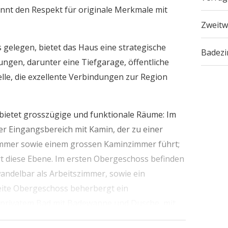
konnt den Respekt für originale Merkmale mit
Zweitw
gelegen, bietet das Haus eine strategische
Badez
ungen, darunter eine Tiefgarage, öffentliche
lle, die exzellente Verbindungen zur Region
 bietet grosszügige und funktionale Räume: Im
r Eingangsbereich mit Kamin, der zu einer
mer sowie einem grossen Kaminzimmer führt;
t diese Ebene. Im ersten Obergeschoss befinden
wandelbar als Arbeitszimmer, sowie ein
ite Obergeschoss beherbergt ein
 privatem Bad mit Badewanne und Dusche, mit
und die historischen Dächer. Das Untergeschoss