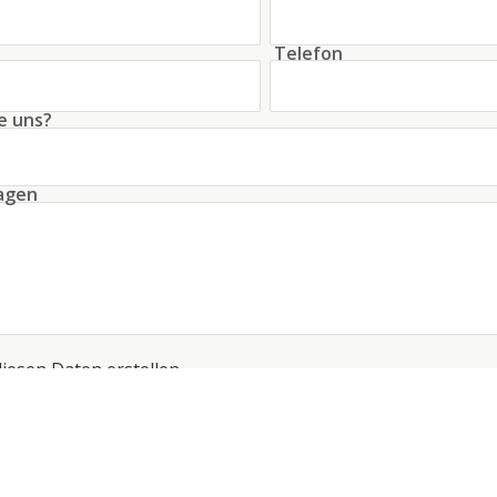
Telefon
e uns?
ragen
diesen Daten erstellen
 die
Bedingungen
bezüglich der Datenverarbeitung
*