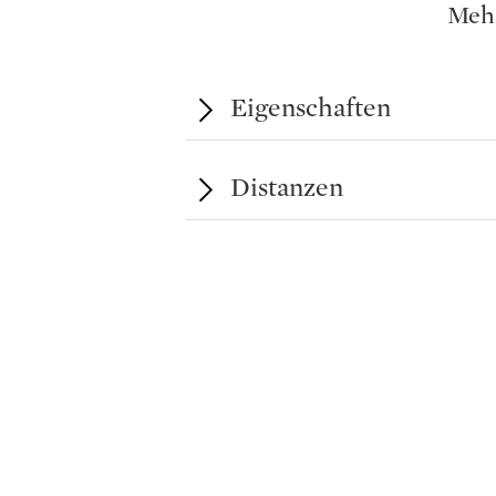
bietet mit einem gemütlichen Weinke
Meh
praktischen Komfort.
Ein hübscher Innenhof/Garten lädt w
Eigenschaften
Freien ein. Abgerundet wird das Anw
Weinberg, der Weinliebhabern die Mö
Distanzen
Wein zu produzieren.
Dieses vielseitige Zuhause eignet si
vereint Geschichte, modernen Komfort
Weise.