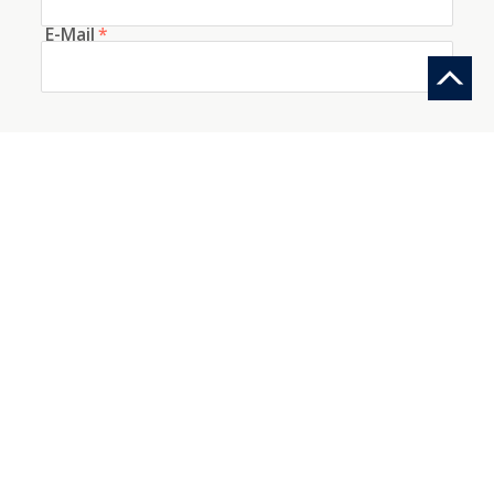
E-Mail
*
Telefon
Woher kennen Sie uns?
Information anfragen
Ein Konto mit diesen Daten erstellen