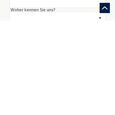
Woher kennen Sie uns?
Information anfragen
Ein Konto mit diesen Daten erstellen
Ich akzeptiere die
Bedingungen
bezüglich der
Datenverarbeitung
*