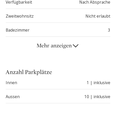
Verfügbarkeit
Nach Absprache
Dank ihrer Konfiguration eignet sich diese
Liegenschaft sowohl für zwei unabhängige
Zweitwohnsitz
Nicht erlaubt
Wohneinheiten als auch für die Umgestaltung zu
einem grosszügigen Einfamilienhaus.
Badezimmer
3
Mehr anzeigen
Anzahl Parkplätze
Innen
1 | inklusive
Aussen
10 | inklusive