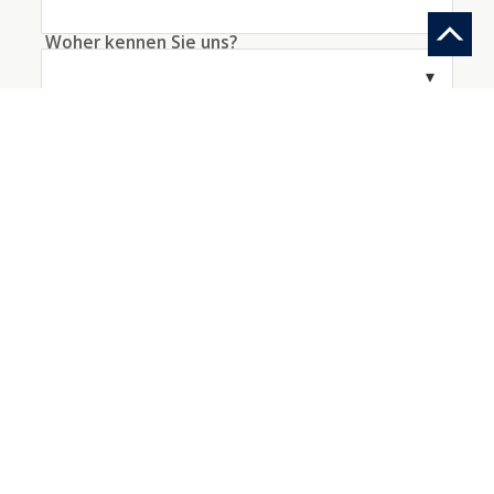
Woher kennen Sie uns?
Information anfragen
Ein Konto mit diesen Daten erstellen
Ich akzeptiere die
Bedingungen
bezüglich der
Datenverarbeitung
*