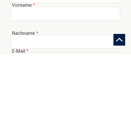
Vorname
*
Nachname
*
E-Mail
*
Telefon
Woher kennen Sie uns?
Information anfragen