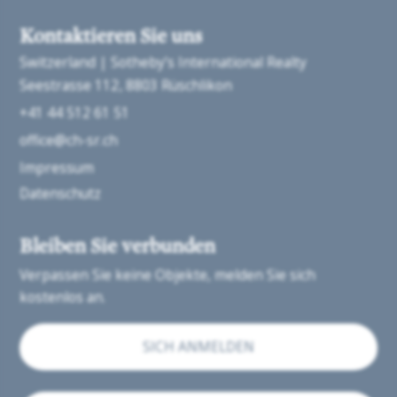
Kontaktieren Sie uns
Switzerland | Sotheby’s International Realty
Seestrasse 112
8803 Rüschlikon
+41 44 512 61 51
office@ch-sr.ch
Impressum
Datenschutz
Bleiben Sie verbunden
Verpassen Sie keine Objekte, melden Sie sich
kostenlos an.
SICH ANMELDEN