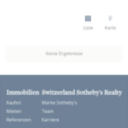
Liste
Karte
Keine Ergebnisse
Immobilien
Switzerland Sotheby's Realty
Kaufen
Marke Sotheby's
Mieten
Team
Referenzen
Karriere