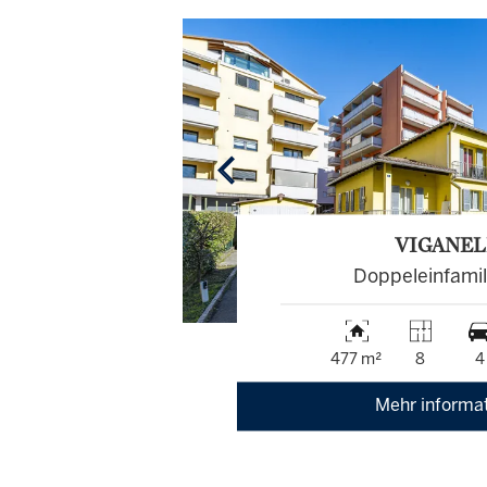
VIGANE
Doppeleinfami
477 m²
8
4
Mehr informa