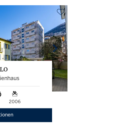
LLO
lienhaus
2006
tionen