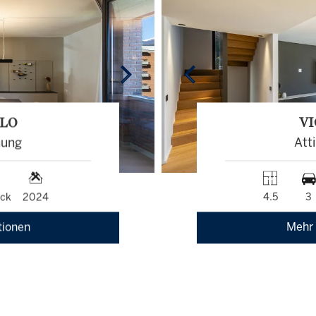
LLO
VI
nung
Att
ock
2024
4.5
3
tionen
Mehr 