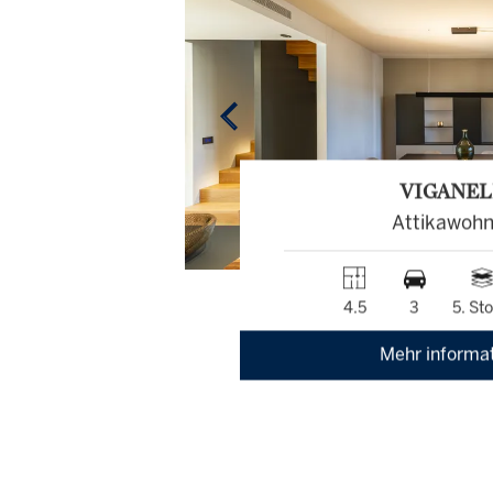
VIGANE
Attikawoh
4.5
3
5. St
Mehr informa