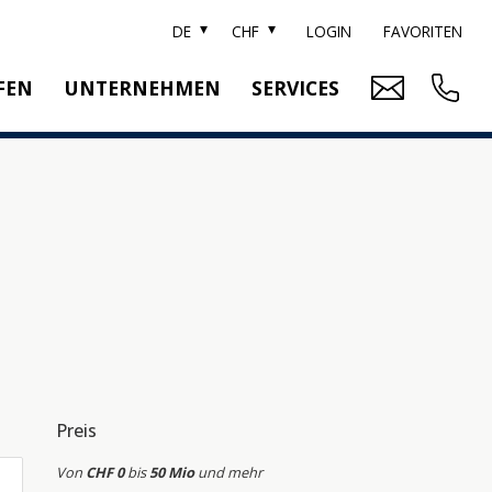
DE
CHF
LOGIN
FAVORITEN
FEN
UNTERNEHMEN
SERVICES
ARKE SOTHEBY'S
IMMOBILIENBEWERTUNG
ITZERLAND SOTHEBY'S REALTY
RELOCATION
EAM
SUCHAUFTRAG
RRIERE
UBLIKATIONEN
Preis
Von
CHF 0
bis
50 Mio
und mehr