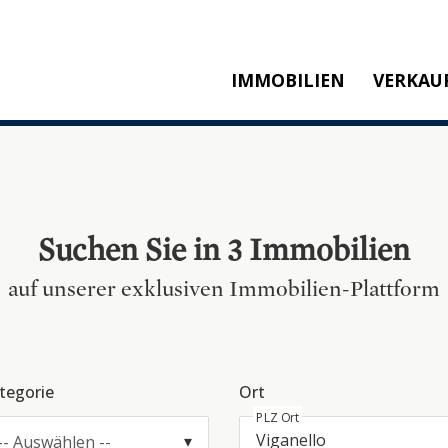
IMMOBILIEN
VERKAU
KAUFEN
M
MIETEN
SW
NEUBAU
T
Suchen Sie in 3 Immobilien
REFERENZEN
KA
P
auf unserer exklusiven Immobilien-Plattform
tegorie
Ort
PLZ Ort
-- Auswählen --