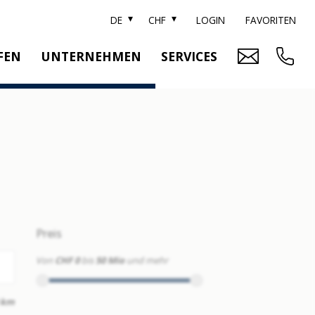
DE
CHF
LOGIN
FAVORITEN
FEN
UNTERNEHMEN
SERVICES
ARKE SOTHEBY'S
IMMOBILIENBEWERTUNG
ITZERLAND SOTHEBY'S REALTY
RELOCATION
EAM
SUCHAUFTRAG
RRIERE
UBLIKATIONEN
Preis
Von
CHF 0
bis
50 Mio
und mehr
 km