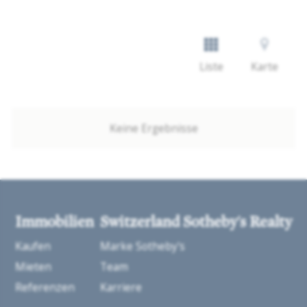
Liste
Karte
Keine Ergebnisse
Immobilien
Switzerland Sotheby's Realty
Kaufen
Marke Sotheby's
Mieten
Team
Referenzen
Karriere