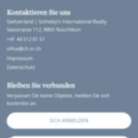
Kontaktieren Sie uns
Switzerland | Sotheby’s International Realty
Seestrasse 112
8803 Rüschlikon
+41 44 512 61 51
office@ch-sr.ch
Impressum
Datenschutz
Bleiben Sie verbunden
Verpassen Sie keine Objekte, melden Sie sich
kostenlos an.
SICH ANMELDEN