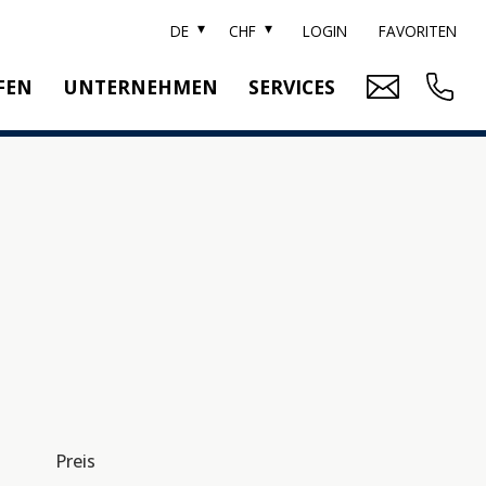
DE
CHF
LOGIN
FAVORITEN
FEN
UNTERNEHMEN
SERVICES
ARKE SOTHEBY'S
IMMOBILIENBEWERTUNG
ITZERLAND SOTHEBY'S REALTY
RELOCATION
EAM
SUCHAUFTRAG
RRIERE
UBLIKATIONEN
Preis