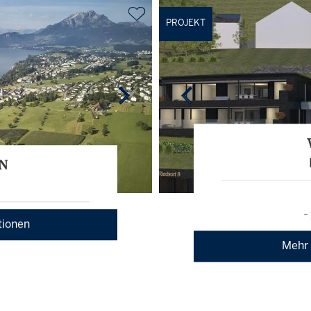
PROJEKT
N
~
tionen
Mehr 