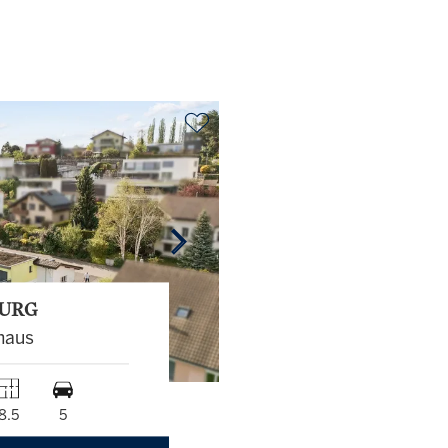
URG
haus
8.5
5