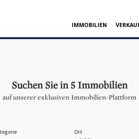
IMMOBILIEN
VERKAU
KAUFEN
M
MIETEN
SW
NEUBAU
T
REFERENZEN
KA
Suchen Sie in 5 Immobilien
P
auf unserer exklusiven Immobilien-Plattform
tegorie
Ort