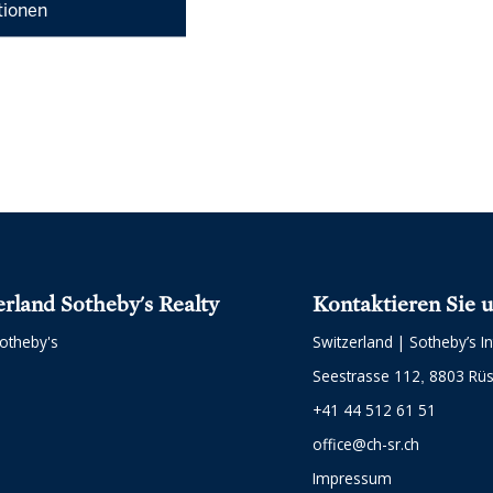
tionen
erland Sotheby's Realty
Kontaktieren Sie 
otheby's
Switzerland | Sotheby’s In
Seestrasse 112
8803 Rüs
+41 44 512 61 51
office@ch-sr.ch
Impressum