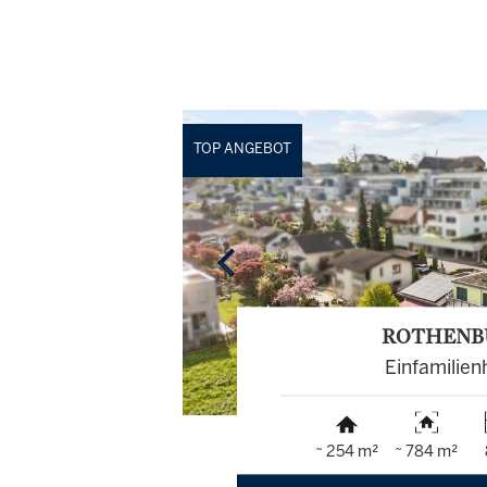
TOP ANGEBOT
ROTHENB
Einfamilien
~ 254 m²
~ 784 m²