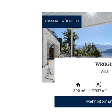
AUSSERGEWÖHNLICH
WEGGI
Villa
~ 396 m²
~ 2'937 m²
Mehr informa