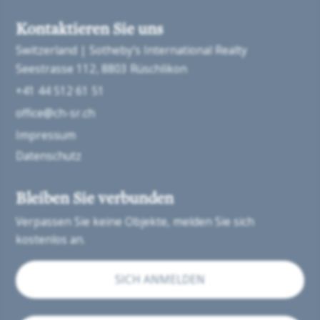
Kontaktieren Sie uns
Switzerland | Sotheby’s International Realty
Seestrasse 112
8803 Rüschlikon
+41 44 512 61 51
office@ch-sr.ch
Impressum
Datenschutz
Bleiben Sie verbunden
Verpassen Sie keine Objekte, melden Sie sich
kostenlos an.
SICH ANMELDEN