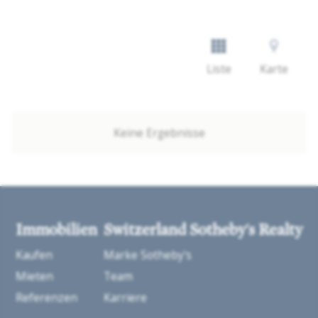
Liste
Karte
Keine Ergebnisse
Immobilien
Switzerland Sotheby's Realty
Kaufen
Marke Sotheby's
Mieten
Team
Referenzen
Karriere