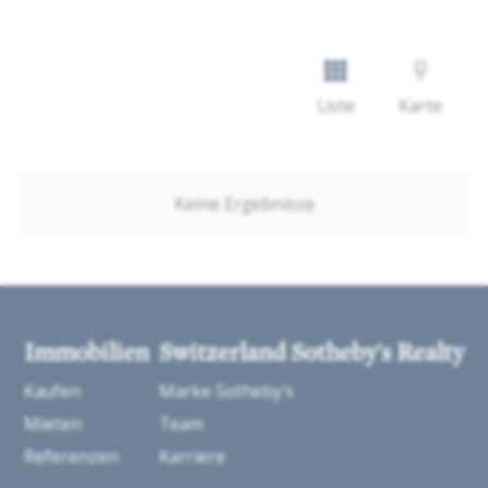
Liste
Karte
Keine Ergebnisse
Immobilien
Switzerland Sotheby's Realty
Kaufen
Marke Sotheby's
Mieten
Team
Referenzen
Karriere