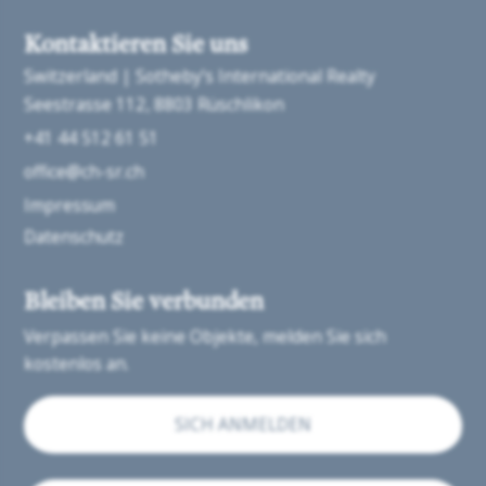
Kontaktieren Sie uns
Switzerland | Sotheby’s International Realty
Seestrasse 112
8803 Rüschlikon
+41 44 512 61 51
office@ch-sr.ch
Impressum
Datenschutz
Bleiben Sie verbunden
Verpassen Sie keine Objekte, melden Sie sich
kostenlos an.
SICH ANMELDEN