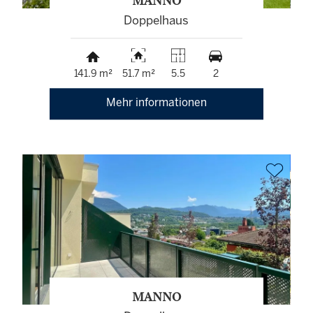
MANNO
Doppelhaus
141.9 m²
51.7 m²
5.5
2
Mehr informationen
MANNO