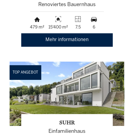
Renoviertes Bauernhaus
479 m²
15'400 m²
7.5
6
Mehr informationen
TOP ANGEBOT
SUHR
Einfamilienhaus