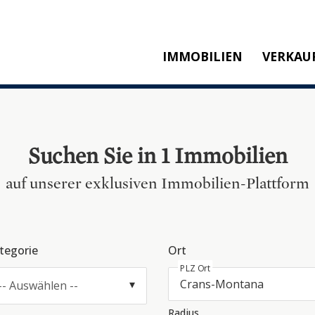
IMMOBILIEN
VERKAU
KAUFEN
M
MIETEN
SW
NEUBAU
T
Suchen Sie in 1 Immobilien
REFERENZEN
KA
auf unserer exklusiven Immobilien-Plattform
P
tegorie
Ort
PLZ Ort
-- Auswählen --
Radius