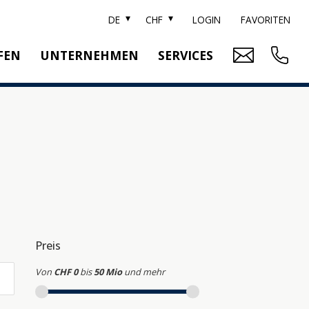
DE
CHF
LOGIN
FAVORITEN
FEN
UNTERNEHMEN
SERVICES
ARKE SOTHEBY'S
IMMOBILIENBEWERTUNG
ITZERLAND SOTHEBY'S REALTY
RELOCATION
EAM
SUCHAUFTRAG
RRIERE
UBLIKATIONEN
Preis
Von
CHF 0
bis
50 Mio
und mehr