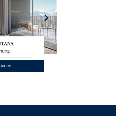
NTANA
nung
tionen