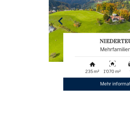
NIEDERTE
Mehrfamilie
235 m²
1'070 m²
Mehr informa