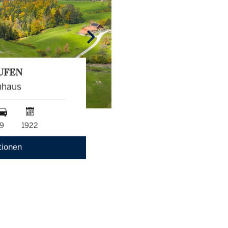
UFEN
nhaus
9
1922
tionen