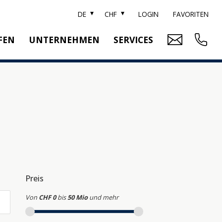
DE
CHF
LOGIN
FAVORITEN
FEN
UNTERNEHMEN
SERVICES
ARKE SOTHEBY'S
IMMOBILIENBEWERTUNG
ITZERLAND SOTHEBY'S REALTY
RELOCATION
EAM
SUCHAUFTRAG
RRIERE
UBLIKATIONEN
Preis
Von
CHF 0
bis
50 Mio
und mehr