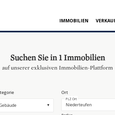
IMMOBILIEN
VERKAU
KAUFEN
M
MIETEN
SW
NEUBAU
T
Suchen Sie in 1 Immobilien
REFERENZEN
KA
auf unserer exklusiven Immobilien-Plattform
P
tegorie
Ort
PLZ Ort
Gebäude