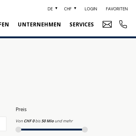
DE
CHF
LOGIN
FAVORITEN
FEN
UNTERNEHMEN
SERVICES
ARKE SOTHEBY'S
IMMOBILIENBEWERTUNG
ITZERLAND SOTHEBY'S REALTY
RELOCATION
EAM
SUCHAUFTRAG
RRIERE
UBLIKATIONEN
Preis
Von
CHF 0
bis
50 Mio
und mehr