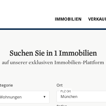
IMMOBILIEN
VERKAU
KAUFEN
M
MIETEN
SW
NEUBAU
T
Suchen Sie in 1 Immobilien
REFERENZEN
KA
auf unserer exklusiven Immobilien-Plattform
P
tegorie
Ort
PLZ Ort
Wohnungen