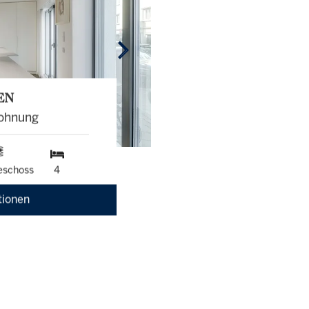
EN
ohnung
eschoss
4
tionen