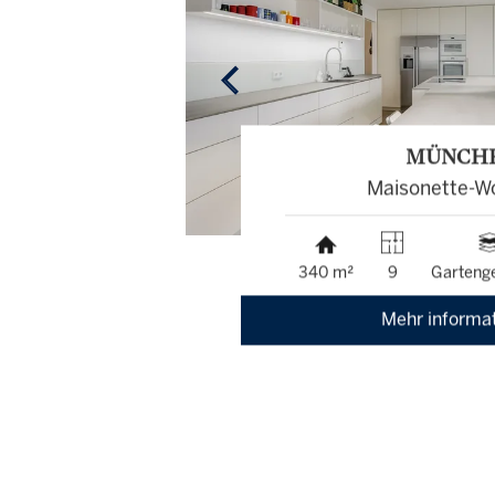
MÜNCH
Maisonette-W
340 m²
9
Garteng
Mehr informa