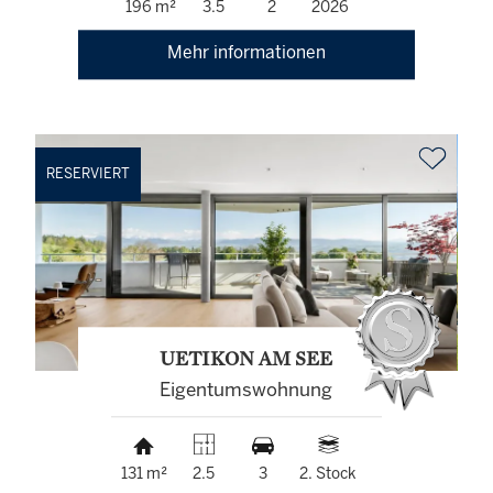
196 m²
3.5
2
2026
Mehr informationen
RESERVIERT
UETIKON AM SEE
Eigentumswohnung
131 m²
2.5
3
2. Stock