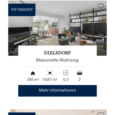
TOP ANGEBOT
DIELSDORF
Maisonette-Wohnung
298 m²
1'687 m²
6.5
2
Mehr informationen