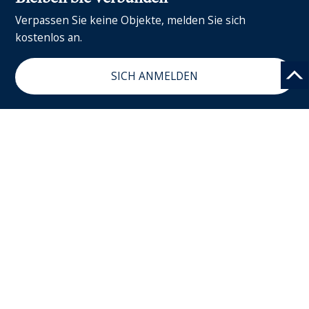
Verpassen Sie keine Objekte, melden Sie sich
kostenlos an.
SICH ANMELDEN
SUCHAUFTRAG
NEWSLETTER
Sotheby's International Realty® ist eine eingetragene Marke unter
Lizenz von Sotheby's International Realty Affiliates, LLC. Jedes Büro ist
in unabhängigem Besitz und wird unabhängig verwaltet.