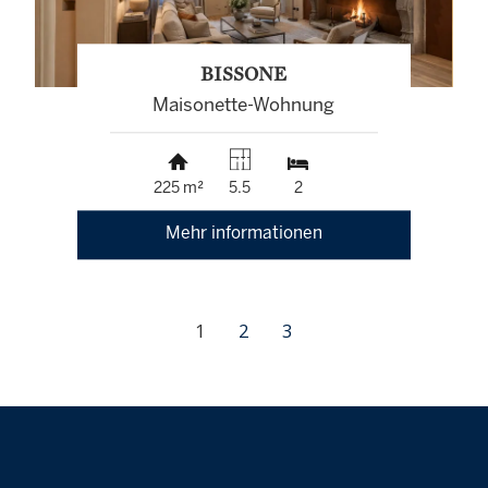
BISSONE
Maisonette-Wohnung
225 m²
5.5
2
Mehr informationen
1
2
3