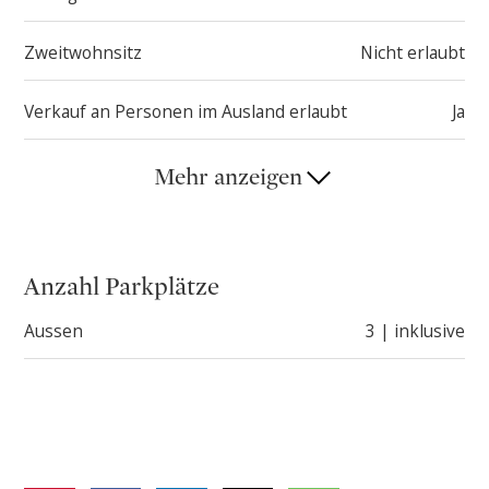
Dusche, Badewanne und Doppelwaschbecken
Zweitwohnsitz
Nicht erlaubt
ausgestattet ist.
Verkauf an Personen im Ausland erlaubt
Ja
Der große Garten mit zwei majestätischen 100 Jahre
alten Zypressen, schönen blühenden Pflanzen,
Mehr anzeigen
Granitpflaster, Abstellraum für Material und Werkzeug
und der überdachte Außenparkplatz für drei Autos
vervollständigen das Anwesen.
Anzahl Parkplätze
Aussen
3 | inklusive