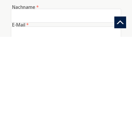
Nachname
*
E-Mail
*
Telefon
Woher kennen Sie uns?
Information anfragen