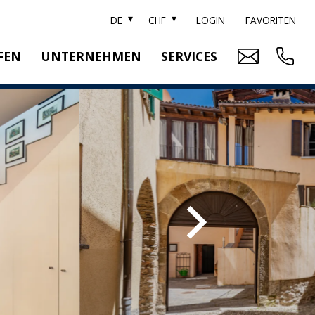
DE
CHF
LOGIN
FAVORITEN
FEN
UNTERNEHMEN
SERVICES
ARKE SOTHEBY'S
IMMOBILIENBEWERTUNG
ITZERLAND SOTHEBY'S REALTY
RELOCATION
EAM
SUCHAUFTRAG
RRIERE
UBLIKATIONEN