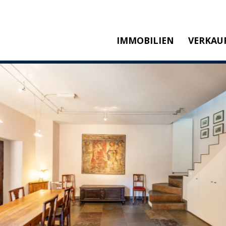
IMMOBILIEN
VERKAU
KAUFEN
M
MIETEN
SW
NEUBAU
T
REFERENZEN
KA
P