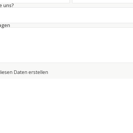
e uns?
ragen
diesen Daten erstellen
 die
Bedingungen
bezüglich der Datenverarbeitung
*